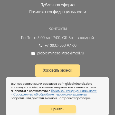
Публичная оферта
Политика конфиденциальности
Контакты
Пн-Пт – с 8:00 до 17:00,
Сб-Вс – выходной
+7 (800) 550-97-60
globalmineralstore@mail.ru
Заказать звонок
Для персонализации сервисов сайт globalminerals.store
Если вы не нашли на сайте нужный минерал -
использует cookies, применяя метрические и иные системы
просто отправьте заявку, мы постараемся вам
аналитики в соответствии с
Политикой конфиденциальности
и Соглашением об обработке персональных данных.
помочь!
Запретить эти действия можно в настройках браузера.
Принять