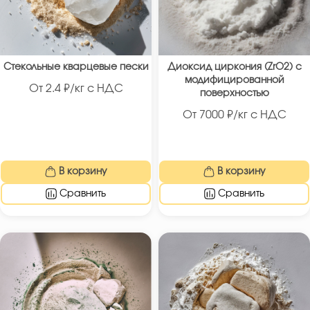
Стекольные кварцевые пески
Диоксид циркония (ZrO2) с
модифицированной
От
2.4
₽/кг с НДС
поверхностью
От
7000
₽/кг с НДС
В корзину
В корзину
Сравнить
Сравнить