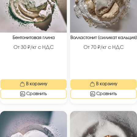
Бентонитовая глина
Волластонит (силикат кальция)
От
30
₽/кг с НДС
От
70
₽/кг с НДС
В корзину
В корзину
Сравнить
Сравнить