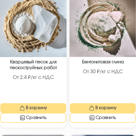
Кварцевый песок для
Бентонитовая глина
пескоструйных работ
От
30
₽/кг с НДС
От
2.4
₽/кг с НДС
В корзину
В корзину
Сравнить
Сравнить