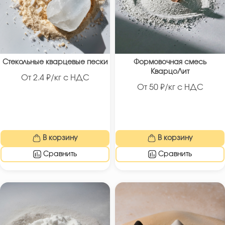
Стекольные кварцевые пески
Формовочная смесь
КварцоЛит
От
2.4
₽/кг с НДС
От
50
₽/кг с НДС
В корзину
В корзину
Сравнить
Сравнить