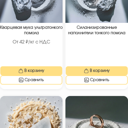
Кварцевая мука ультратонкого
Силанизированные
помола
наполнители тонкого помола
От
42
₽/кг с НДС
В корзину
В корзину
Сравнить
Сравнить