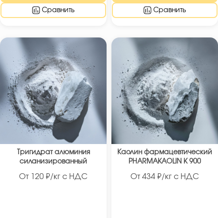
Сравнить
Сравнить
Тригидрат алюминия
Каолин фармацевтический
силанизированный
PHARMAKAOLIN K 900
От
120
₽/кг с НДС
От
434
₽/кг с НДС