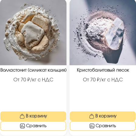
Волластонит (силикат кальция)
Кристобалитовый песок
От
70
₽/кг с НДС
От
70
₽/кг с НДС
В корзину
В корзину
Сравнить
Сравнить