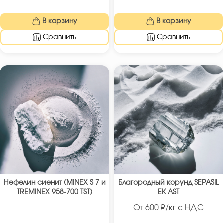
В корзину
В корзину
Сравнить
Сравнить
Нефелин сиенит (MINEX S 7 и
Благородный корунд SEPASIL
TREMINEX 958-700 TST)
EK AST
От
600
₽/кг с НДС