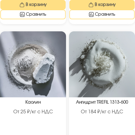
В корзину
В корзину
Сравнить
Сравнить
Каолин
Ангидрит TREFIL 1313-600
От
25
₽/кг с НДС
От
184
₽/кг с НДС