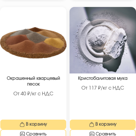
Окрашенный кварцевый
Кристобалитовая мука
песок
От
117
₽/кг с НДС
От
40
₽/кг с НДС
В корзину
В корзину
Сравнить
Сравнить