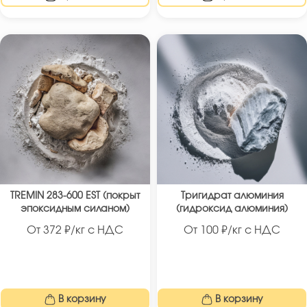
TREMIN 283-600 EST (покрыт
Тригидрат алюминия
эпоксидным силаном)
(гидроксид алюминия)
От
372
₽/кг с НДС
От
100
₽/кг с НДС
В корзину
В корзину