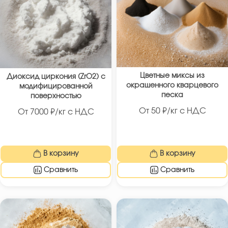
Цветные миксы из
Диоксид циркония (ZrO2) с
окрашенного кварцевого
модифицированной
песка
поверхностью
От
50
₽/кг с НДС
От
7000
₽/кг с НДС
В корзину
В корзину
Сравнить
Сравнить