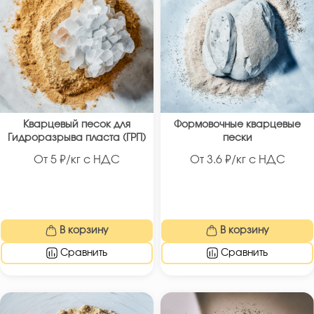
Кварцевый песок для
Формовочные кварцевые
Гидроразрыва пласта (ГРП)
пески
От
5
₽/кг с НДС
От
3.6
₽/кг с НДС
В корзину
В корзину
Сравнить
Сравнить