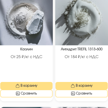
Каолин
Ангидрит TREFIL 1313-600
От
25
₽/кг с НДС
От
184
₽/кг с НДС
В корзину
В корзину
Сравнить
Сравнить