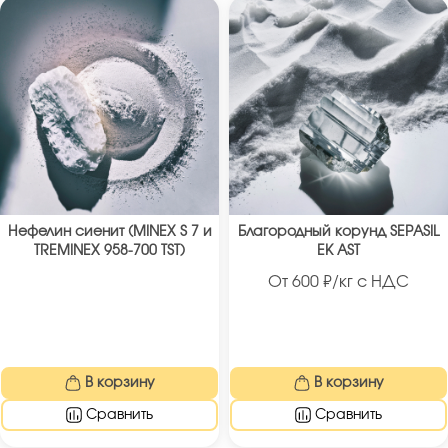
Нефелин сиенит (MINEX S 7 и
Благородный корунд SEPASIL
TREMINEX 958-700 TST)
EK AST
От
600
₽/кг с НДС
В корзину
В корзину
Сравнить
Сравнить