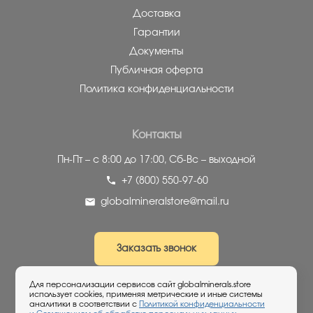
Доставка
Гарантии
Документы
Публичная оферта
Политика конфиденциальности
Контакты
Пн-Пт – с 8:00 до 17:00,
Сб-Вс – выходной
+7 (800) 550-97-60
globalmineralstore@mail.ru
Заказать звонок
Для персонализации сервисов сайт globalminerals.store
Если вы не нашли на сайте нужный минерал -
использует cookies, применяя метрические и иные системы
просто отправьте заявку, мы постараемся вам
аналитики в соответствии с
Политикой конфиденциальности