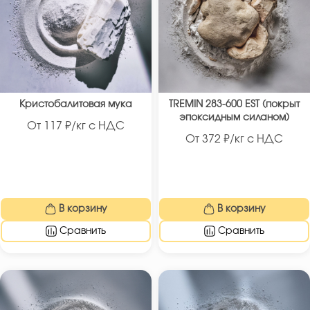
Кристобалитовая мука
TREMIN 283-600 EST (покрыт
эпоксидным силаном)
От
117
₽/кг с НДС
От
372
₽/кг с НДС
В корзину
В корзину
Сравнить
Сравнить