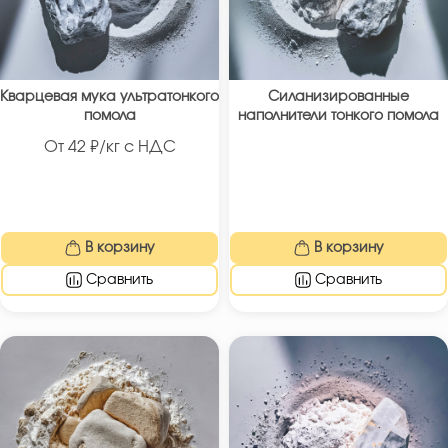
Кварцевая мука ультратонкого
Силанизированные
помола
наполнители тонкого помола
От
42
₽/кг с НДС
В корзину
В корзину
Сравнить
Сравнить