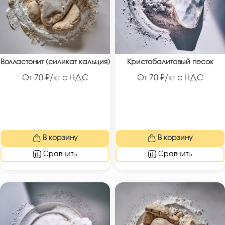
Волластонит (силикат кальция)
Кристобалитовый песок
От
70
₽/кг с НДС
От
70
₽/кг с НДС
В корзину
В корзину
Сравнить
Сравнить