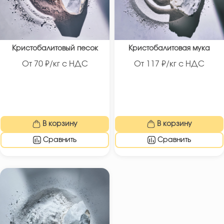
Кристобалитовый песок
Кристобалитовая мука
От
70
₽/кг с НДС
От
117
₽/кг с НДС
В корзину
В корзину
Сравнить
Сравнить