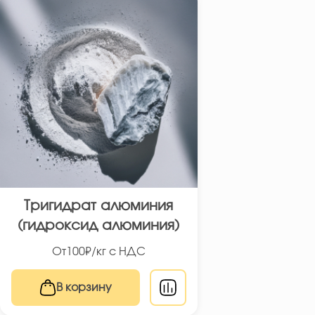
Тригидрат алюминия
(гидроксид алюминия)
От
100
₽/кг с НДС
В корзину