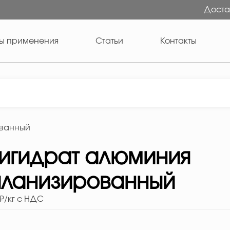
Доста
ы применения
Статьи
Контакты
ованный
игидрат алюминия
иланизированный
₽/кг с НДС