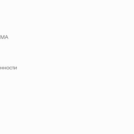
MMA
нности