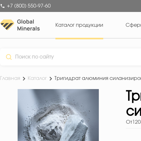
+7 (800) 550-97-60
Каталог продукции
Сфер
Главная
Каталог
Тригидрат алюминия силанизир
Тр
с
От
120