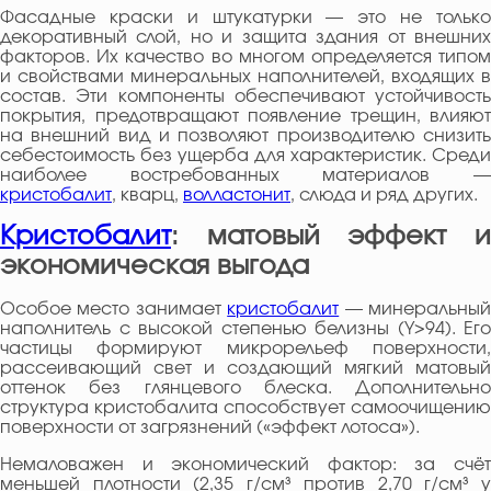
Фасадные краски и штукатурки — это не только
декоративный слой, но и защита здания от внешних
факторов. Их качество во многом определяется типом
и свойствами минеральных наполнителей, входящих в
состав. Эти компоненты обеспечивают устойчивость
покрытия, предотвращают появление трещин, влияют
на внешний вид и позволяют производителю снизить
себестоимость без ущерба для характеристик. Среди
наиболее востребованных материалов —
кристобалит
, кварц,
волластонит
, слюда и ряд других.
Кристобалит
: матовый эффект и
экономическая выгода
Особое место занимает
кристобалит
— минеральны
наполнитель с высокой степенью белизны (Y>94). Его
частицы формируют микрорельеф поверхности,
рассеивающий свет и создающий мягкий матовый
оттенок без глянцевого блеска. Дополнительно
структура кристобалита способствует самоочищению
поверхности от загрязнений («эффект лотоса»).
Немаловажен и экономический фактор: за счёт
меньшей плотности (2,35 г/см³ против 2,70 г/см³ у