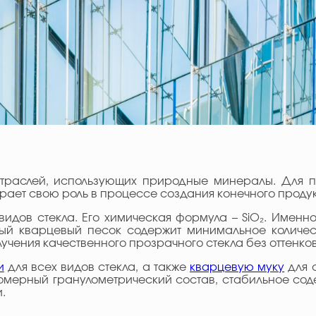
траслей, использующих природные минералы. Для п
рает свою роль в процессе создания конечного продук
идов стекла. Его химическая формула – SiO₂. Именн
тый кварцевый песок содержит минимальное количест
лучения качественного прозрачного стекла без оттенков
и
для всех видов стекла, а также
кварцевую муку
для с
омерный гранулометрический состав, стабильное сод
.