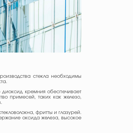
роизводства стекла необходимы
та.
о диоксид кремния обеспечивает
во примесей, таких как железо,
.
текловолокна, фритты и глазурей.
ержание оксида железа, высокое