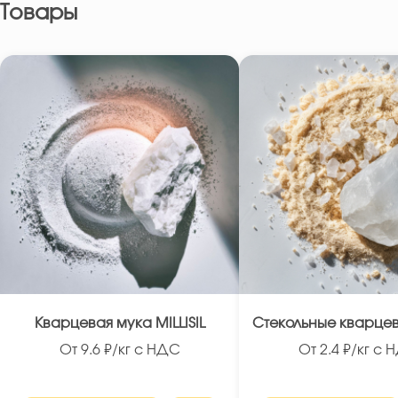
Товары
Кварцевая мука MILLISIL
Стекольные кварце
От
9.6
₽/кг с НДС
От
2.4
₽/кг с 