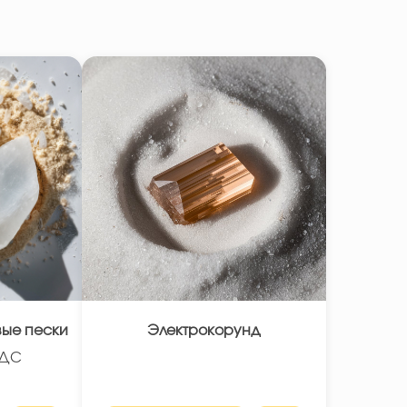
вые пески
Электрокорунд
НДС