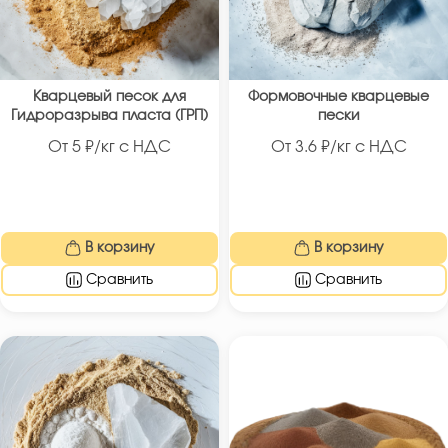
Кварцевый песок для
Формовочные кварцевые
Гидроразрыва пласта (ГРП)
пески
От
5
₽/кг с НДС
От
3.6
₽/кг с НДС
В корзину
В корзину
Сравнить
Сравнить