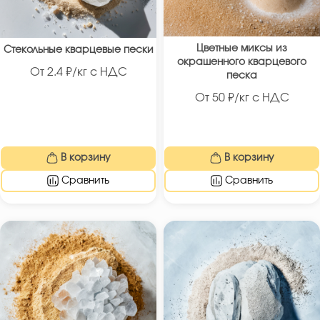
Цветные миксы из
Стекольные кварцевые пески
окрашенного кварцевого
От
2.4
₽/кг с НДС
песка
От
50
₽/кг с НДС
В корзину
В корзину
Сравнить
Сравнить